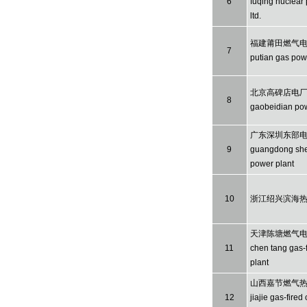
6
fuqing nuclear 
ltd.
福建莆田燃气电厂f
7
putian gas pow
北京高碑店电厂be
8
gaobeidian pow
广东深圳东部
9
guangdong she
power plant
10
浙江绍兴滨海
天津陈塘燃气电厂t
11
chen tang gas-
plant
山西嘉节燃气热电
12
jiajie gas-fire