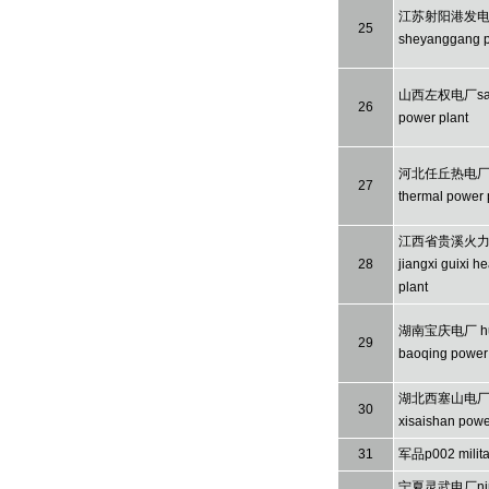
江苏射阳港发电厂j
25
sheyanggang p
山西左权电厂sanx
26
power plant
河北任丘热电厂heb
27
thermal power 
江西省贵溪火
28
jiangxi guixi h
plant
湖南宝庆电厂 hu
29
baoqing power 
湖北西塞山电厂h
30
xisaishan powe
31
军品p002 milita
宁夏灵武电厂ningx