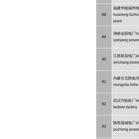
福建华能福州电厂f
88
huaneng fuzho
plant
湖南岳阳电厂hu 
89
yueyang power
江西新昌电厂jian
90
xinchang power
内蒙古北联临河电
91
mongolia linhe
武汉汽轮机厂wuh
92
turbine factory
陕西蒲城电厂sha
93
pucheng power