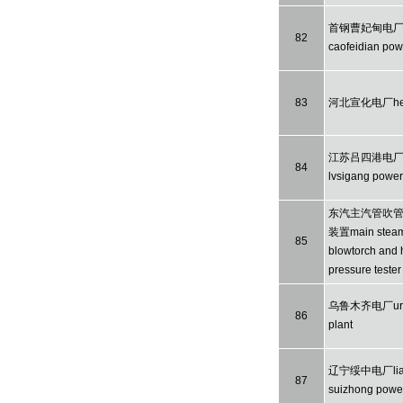
首钢曹妃甸电厂sh
82
caofeidian pow
83
河北宣化电厂hebe
江苏吕四港电厂ji
84
lvsigang power
东汽主汽管吹
装置main steam f
85
blowtorch and 
pressure tester
乌鲁木齐电厂urum
86
plant
辽宁绥中电厂liao
87
suizhong power