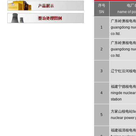
序号
电厂
SN
name of po
广东岭澳核电
1
guangdong nuc
co.ltd.
广东岭澳核电
2
guangdong nuc
co.ltd.
3
辽宁红沿河核
福建宁德核电有限
4
ningde nuclear
station
方家山核电站fang 
5
nuclear power 
福建福清核电有限