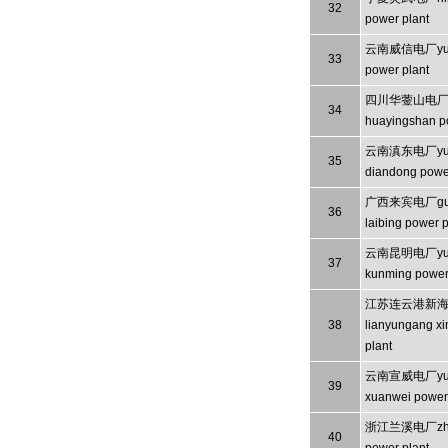
32
power plant
云南威信电厂yunn
33
power plant
四川华蓥山电厂si
34
huayingshan p
云南滇东电厂yu
35
diandong power
广西来宾电厂gua
36
laibing power p
云南昆明电厂yu
37
kunming power
江苏连云港新海电厂
38
lianyungang xi
plant
云南宣威电厂yu
39
xuanwei power 
浙江兰溪电厂zheji
40