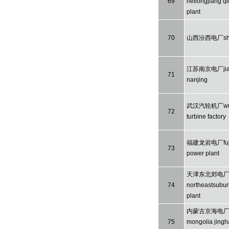
69
heilongjiang q
plant
70
山西汾西电厂shan
江苏南京电厂jia
71
nanjing
武汉汽轮机厂wuh
72
turbine factory
福建龙岩电厂fujia
73
power plant
天津东北郊电厂ti
74
northeastsubu
plant
内蒙古京海电厂i
75
mongolia jingh